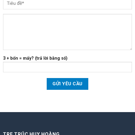
3 + bốn = mấy? (trả lời bằng số)
TRE TRÚC HUY HOÀNG