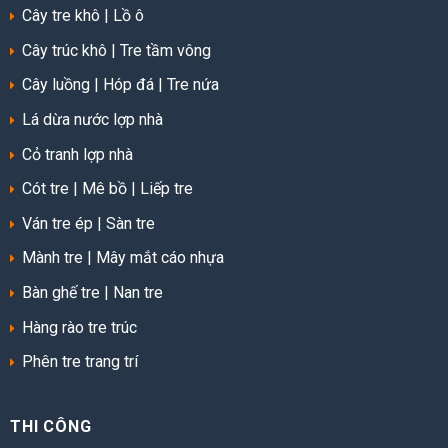
Cây tre khô
|
Lồ ô
Cây trúc khô
|
Tre tầm vông
Cây luồng
|
Hóp đá
|
Tre nứa
Lá dừa nước lợp nhà
Cỏ tranh lợp nhà
Cót tre
|
Mê bồ
|
Liếp tre
Ván tre ép
|
Sàn tre
Mành tre
|
Mây mắt cáo nhựa
Bàn ghế tre
|
Nan tre
Hàng rào tre trúc
Phên tre trang trí
THI CÔNG