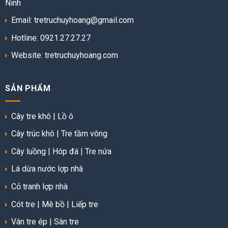
Ninh
Email: tretruchuyhoang@gmail.com
Hotline: 0921.27.27.27
Website:
tretruchuyhoang.com
SẢN PHẨM
Cây tre khô
|
Lồ ô
Cây trúc khô
|
Tre tầm vông
Cây luồng
|
Hóp đá
|
Tre nứa
Lá dừa nước lợp nhà
Cỏ tranh lợp nhà
Cót tre
|
Mê bồ
|
Liếp tre
Ván tre ép
|
Sàn tre