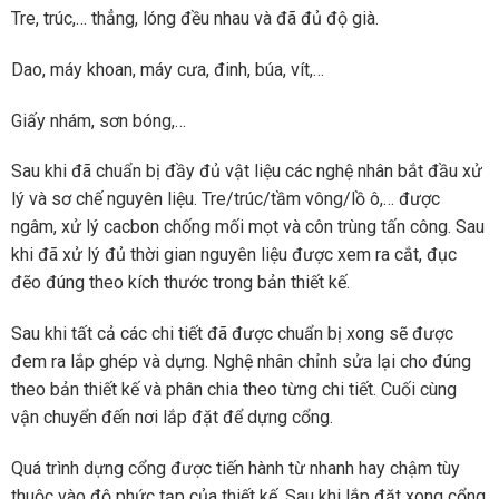
Tre, trúc,… thẳng, lóng đều nhau và đã đủ độ già.
Dao, máy khoan, máy cưa, đinh, búa, vít,…
Giấy nhám, sơn bóng,…
Sau khi đã chuẩn bị đầy đủ vật liệu các nghệ nhân bắt đầu xử
lý và sơ chế nguyên liệu. Tre/trúc/tầm vông/lồ ô,… được
ngâm, xử lý cacbon chống mối mọt và côn trùng tấn công. Sau
khi đã xử lý đủ thời gian nguyên liệu được xem ra cắt, đục
đẽo đúng theo kích thước trong bản thiết kế.
Sau khi tất cả các chi tiết đã được chuẩn bị xong sẽ được
đem ra lắp ghép và dựng. Nghệ nhân chỉnh sửa lại cho đúng
theo bản thiết kế và phân chia theo từng chi tiết. Cuối cùng
vận chuyển đến nơi lắp đặt để dựng cổng.
Quá trình dựng cổng được tiến hành từ nhanh hay chậm tùy
thuộc vào độ phức tạp của thiết kế. Sau khi lắp đặt xong cổng