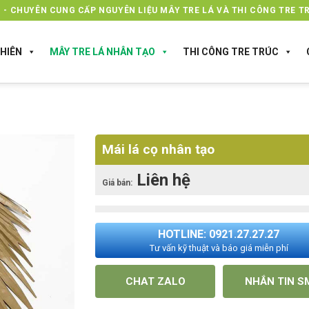
 - CHUYÊN CUNG CẤP NGUYÊN LIỆU MÂY TRE LÁ VÀ THI CÔNG TRE TR
HIÊN
MÂY TRE LÁ NHÂN TẠO
THI CÔNG TRE TRÚC
Mái lá cọ nhân tạo
Liên hệ
Giá bán:
HOTLINE: 0921.27.27.27
Tư vấn kỹ thuật và báo giá miễn phí
CHAT ZALO
NHẮN TIN S