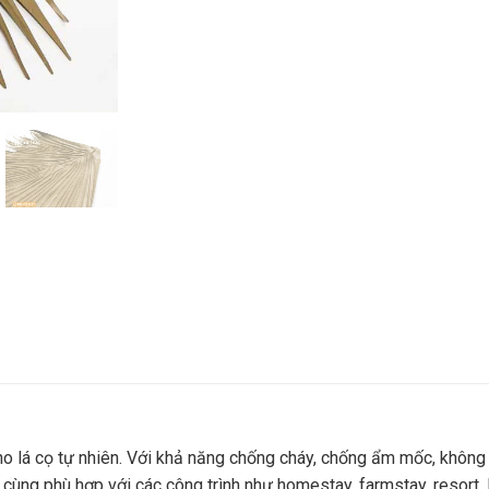
o lá cọ tự nhiên. Với khả năng chống cháy, chống ẩm mốc, không 
cùng phù hợp với các công trình như homestay, farmstay, resort.