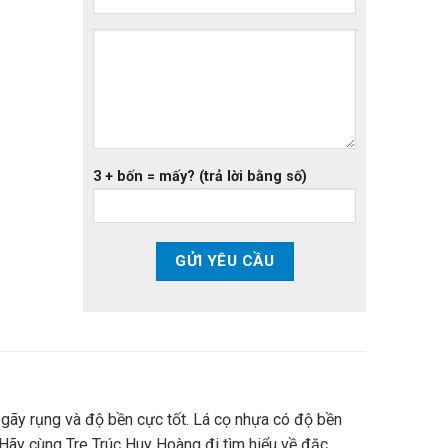
3 + bốn = mấy? (trả lời bằng số)
gãy rụng và độ bền cực tốt. Lá cọ nhựa có độ bền
 Hãy cùng Tre Trúc Huy Hoàng đi tìm hiểu về đặc