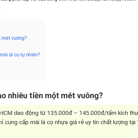
.
ột mét vuông?
 mái lá cọ tự nhiên?
bao nhiêu tiền một mét vuông?
 TPHCM dao động từ 135.000đ – 145.000đ/tấm kích th
hỉ cung cấp mái lá cọ nhựa giá rẻ uy tín chất lượng t