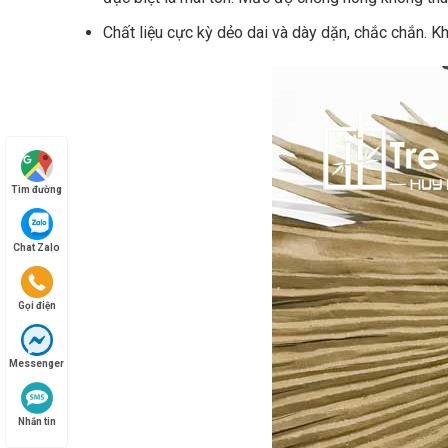
Chất liệu cực kỳ dẻo dai và dày dặn, chắc chắn. K
Tìm đường
Chat Zalo
Gọi điện
Messenger
Nhắn tin