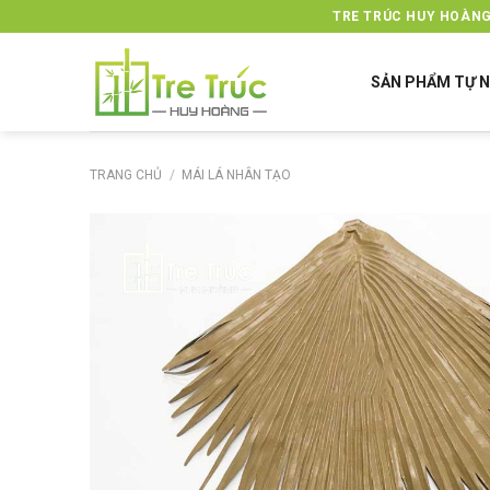
Skip
TRE TRÚC HUY HOÀNG
to
content
SẢN PHẨM TỰ N
TRANG CHỦ
/
MÁI LÁ NHÂN TẠO