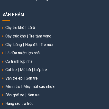
SẢN PHẨM
Cây tre khô
|
Lồ ô
Cây trúc khô
|
Tre tầm vông
Cây luồng
|
Hóp đá
|
Tre nứa
Lá dừa nước lợp nhà
Cỏ tranh lợp nhà
Cót tre
|
Mê bồ
|
Liếp tre
Ván tre ép
|
Sàn tre
Mành tre
|
Mây mắt cáo nhựa
Bàn ghế tre
|
Nan tre
Hàng rào tre trúc