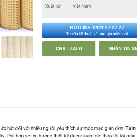
Xuất xứ:
Việt Nam
HOTLINE: 0921.27.27.27
Tư vấn kỹ thuật và báo giá miễn phí
CHAT ZALO
NHẮN TIN S
sức hút đối với nhiều người yêu thích sự mộc mạc giản đơn.
Tấm 
 Phù hợp với xu hướng thiết kế decor kiến trúc theo lối tối giản,