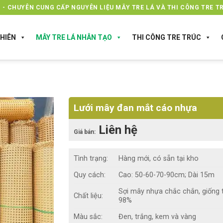
 - CHUYÊN CUNG CẤP NGUYÊN LIỆU MÂY TRE LÁ VÀ THI CÔNG TRE TR
HIÊN
MÂY TRE LÁ NHÂN TẠO
THI CÔNG TRE TRÚC
Lưới mây đan mắt cáo nhựa
Liên hệ
Giá bán:
Tình trạng:
Hàng mới, có sẵn tại kho
Quy cách:
Cao: 50-60-70-90cm
; Dài 15m
Sợi mây nhựa chắc chắn, giống 
Chất liệu:
98%
Màu sắc:
Đen, trắng, kem và vàng