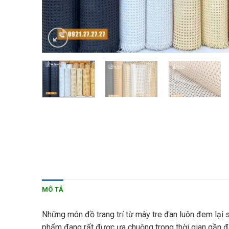
MÔ TẢ
Những món đồ trang trí từ mây tre đan luôn đem lại 
phẩm đang rất được ưa chuộng trong thời gian gần đây.