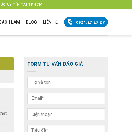
ÚC UY TÍN TẠI TPHCM
CÁCH LÀM
BLOG
LIÊN HỆ
0921.27.27.27
FORM TƯ VẤN BÁO GIÁ
thật