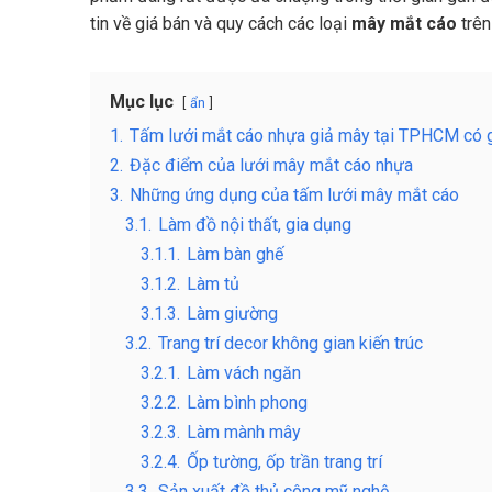
tin về giá bán và quy cách các loại
mây mắt cáo
trên
Mục lục
ẩn
1.
Tấm lưới mắt cáo nhựa giả mây tại TPHCM có g
2.
Đặc điểm của lưới mây mắt cáo nhựa
3.
Những ứng dụng của tấm lưới mây mắt cáo
3.1.
Làm đồ nội thất, gia dụng
3.1.1.
Làm bàn ghế
3.1.2.
Làm tủ
3.1.3.
Làm giường
3.2.
Trang trí decor không gian kiến trúc
3.2.1.
Làm vách ngăn
3.2.2.
Làm bình phong
3.2.3.
Làm mành mây
3.2.4.
Ốp tường, ốp trần trang trí
3.3.
Sản xuất đồ thủ công mỹ nghệ