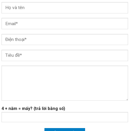
4 + năm = mấy? (trả lời bằng số)