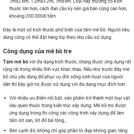
1mx2.6m; 1.2mx3.2m; 1mx4m. Loại này thường có kích
thước lớn hơn, cách đan cầu kỳ nên giá bán cũng cao hơn,
khoảng 200.000đ/tấm.
Đây là một số kích thước phổ biến của tấm mê bồ. Người tiêu
dùng cũng có thể đặt hàng tùy theo nhu cầu sử dụng.
Công dụng của mê bồ tre
Tấm mê bồ
với đa dạng kích thước, chúng được ứng dụng rất
rộng rãi trong nhiều lĩnh vực khác nhau. Nếu như trước đây mê
bồ chủ yếu dùng để phục vụ đời sống sinh hoạt của người
dân thì bây giờ nó được sử dụng với đa dạng mục đích hơn.
Với nhiều ưu điểm nổi bật, sản phẩm trở thành một loại vật
liệu quen thuộc trong kiến trúc xây dựng.
Mê bồ tre được
ứng dụng trong thi công các công trình xây dựng để làm
tấm lót sàn, lót đổ bê tông,…
Bên cạnh đó, k
hông chỉ góp phần tô đẹp không gian, tăng