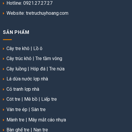
Hotline: 0921.27.27.27
Website:
tretruchuyhoang.com
SẢN PHẨM
Cây tre khô
|
Lồ ô
Cây trúc khô
|
Tre tầm vông
Cây luồng
|
Hóp đá
|
Tre nứa
Lá dừa nước lợp nhà
Cỏ tranh lợp nhà
Cót tre
|
Mê bồ
|
Liếp tre
Ván tre ép
|
Sàn tre
Mành tre
|
Mây mắt cáo nhựa
Bàn ghế tre
|
Nan tre