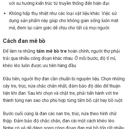
với xu hướng kiến trúc từ truyền thống đến hiện đại.
Không hấp thụ nhiệt như các loại vật liệu khác. Việc sử
dụng sản phẩm này giúp cho không gian sống luôn mát
mẻ, đem lại cảm giác dễ chịu cho tất cả mọi người.
Cách đan mê bồ
Để làm ra những
tấm mê bồ tre
hoàn chỉnh, người thợ phải
trải qua nhiều công đoạn khác nhau. Ở mỗi bước, độ tỉ mỉ,
khéo léo luôn được ưu tiên hàng đầu.
Đầu tiên, người thợ đan cần chuẩn bị nguyên liệu. Chọn những
cây tre, trúc, nứa chắc chắn nhất, đảm bảo độ dẻo để thuận
tiện khi đan. Sau khi chọn và chặt tre, phải tiến hành vót tre
thành từng nan sao cho phù hợp từng tấm bồ cật hay bồ ruột.
Bước cuối cùng là đan các nan tre, trúc, nứa theo hình chữ
thập. Đảm bảo độ chắc chắn, đan cài một cách khéo léo.
Nghe có vẻ dễ dàng song công đoạn đan mê bồ tốn rất nhiều