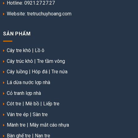
Hotline: 0921.27.27.27
Website:
tretruchuyhoang.com
SẢN PHẨM
Cây tre khô
|
Lồ ô
Cây trúc khô
|
Tre tầm vông
Cây luồng
|
Hóp đá
|
Tre nứa
Lá dừa nước lợp nhà
Cỏ tranh lợp nhà
Cót tre
|
Mê bồ
|
Liếp tre
Ván tre ép
|
Sàn tre
Mành tre
|
Mây mắt cáo nhựa
Bàn ghế tre
|
Nan tre