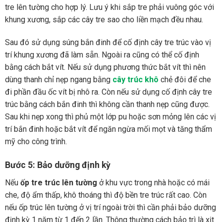
tre lên tường cho hợp lý. Lưu ý khi sắp tre phải vuông góc với
khung xương, sắp các cây tre sao cho liền mạch đều nhau.
Sau đó sử dụng súng bắn đinh để cố định cây tre trúc vào vị
trí khung xương đã làm sẵn. Ngoài ra cũng có thể cố định
bằng cách bắt vít. Nếu sử dụng phương thức bắt vít thì nên
dùng thanh chỉ nẹp ngang bằng
cây trúc khô
chẻ đôi để che
đi phần đầu ốc vít bị nhô ra. Còn nếu sử dụng cố định cây tre
trúc bằng cách bắn đinh thì không cần thanh nẹp cũng được.
Sau khi nẹp xong thì phủ một lớp pu hoặc sơn mỏng lên các vị
trí bắn đinh hoặc bắt vít để ngăn ngừa mối mọt và tăng thẩm
mỹ cho công trình.
Bước 5: Bảo dưỡng định kỳ
Nếu
ốp tre trúc lên tường
ở khu vực trong nhà hoặc có mái
che, độ ẩm thấp, khô thoáng thì độ bền tre trúc rất cao. Còn
nếu ốp trúc lên tường ở vị trí ngoài trời thì cần phải bảo dưỡng
định kỳ 1 năm từ 1 đến 2 lần. Thông thường cách bảo trì là xịt