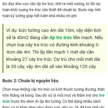
Đo đạc khu vực cần ốp tre trúc, tính ra mét vuông, từ đó dự
toán khối lượng tre trúc cần thiết để chuẩn bị. Bước này tính
toán kỹ lưỡng giúp tiết kiệm khá nhiều chi phí.
Ví dụ: bức tường cao 4m dài 10m, vậy diện tích
sẽ là 40m2 đang cần
ốp tre trúc
liền mạch. Nếu
chọn loại cây tre trúc có đường kính khoảng 3-
4cm dài 4m. Thì ốp liền mạch 1 mét dài cần
khoảng 27 cây tre trúc. Dự trù cho mỗi mét dài
là 30 cây, vậy 4m dài sẽ vào khoảng 120 cây.
Bước 2: Chuẩn bị nguyên liệu
Chọn mua những cây tre trúc có kích thước tương đương, thân
tròn thẳng và bóng. Sau đó xử lý mối mọt và thẩm mỹ cho
tre
trúc
trước khi đem đi ốp lên tường. Có thể dùng nhiều cách
thức xử lý khác nhau như dùng sơn, phủ pu, 2k để hạn chế các