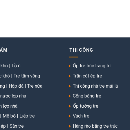
HẨM
THI CÔNG
 khô
|
Lồ ô
Ốp tre trúc trang trí
c khô
|
Tre tầm vông
Trần cót ép tre
ồng
|
Hóp đá
|
Tre nứa
Thi công nhà tre mái lá
 nước lợp nhà
Cổng bằng tre
h lợp nhà
Ốp tường tre
|
Mê bồ
|
Liếp tre
Vách tre
 ép
|
Sàn tre
Hàng rào bằng tre trúc