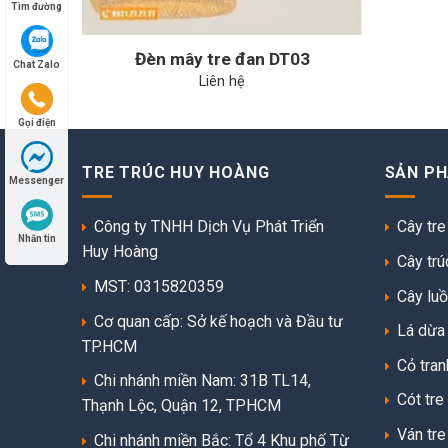
Tìm đường
Đèn mây tre đan DT03
Chat Zalo
Liên hệ
Gọi điện
TRE TRÚC HUY HOÀNG
SẢN P
Messenger
Công ty TNHH Dịch Vụ Phát Triển
Cây tre
Nhắn tin
Huy Hoàng
Cây trú
MST: 0315820359
Cây lu
Cơ quan cấp: Sở kế hoạch và Đầu tư
Lá dừa
TP.HCM
Cỏ tran
Chi nhánh miền Nam: 31B TL14,
Cót tre
Thạnh Lộc, Quận 12, TPHCM
Ván tre
Chi nhánh miền Bắc: Tổ 4 Khu phố Từ