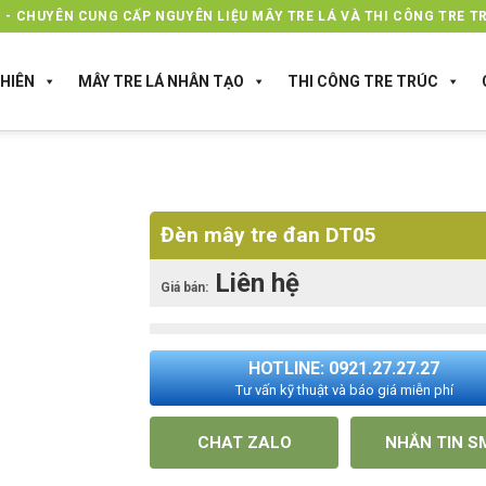
 - CHUYÊN CUNG CẤP NGUYÊN LIỆU MÂY TRE LÁ VÀ THI CÔNG TRE TR
HIÊN
MÂY TRE LÁ NHÂN TẠO
THI CÔNG TRE TRÚC
Đèn mây tre đan DT05
Liên hệ
Giá bán:
HOTLINE: 0921.27.27.27
Tư vấn kỹ thuật và báo giá miễn phí
CHAT ZALO
NHẮN TIN S