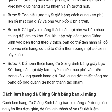
giấy bạc để tăng hiệu ứng gồ ghề, lồi lõm của bề mặt đá.
Việc này giúp hang đá tự nhiên và ấn tượng hơn.
Bước 5: Tạo hiệu ứng tuyết giả bằng cách dùng keo phủ
lên bề mặt của giấy và phủ vụn xốp ở phía trên.
Bước 6: Cắt giấy xi măng thành các sợi nhỏ và bóp nhàu
chúng để làm cỏ khô. Sau khi sắp xếp các tượng Giáng
Sinh vào bên trong theo ý thích, bạn có thể tiến hành rải cỏ
khô vào nền hang, có thể tô điểm thêm bằng một số cành
cây khác.
Bước 7: Để hoàn thiện hang đá Giáng Sinh bằng giấy bạc.
Sử dụng các sợi dây kim tuyến nhiều màu phủ vào bên
trong và xung quanh hang đá. Cuối cùng đặt chiếc hàng rào
bằng gỗ bao quanh để hoàn thành tác phẩm.
Cách làm hang đá Giáng Sinh bằng bao xi măng
Cách làm hang đá Giáng Sinh bằng bao xi măng sử dụng các
nguyên liệu đơn giản, dễ tìm, giá thành rẻ và rất tiết kiệm.