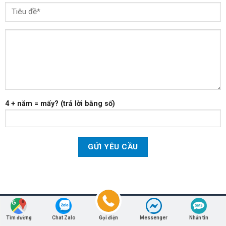
4 + năm = mấy? (trả lời bằng số)
Tìm đường
Chat Zalo
Gọi điện
Messenger
Nhắn tin