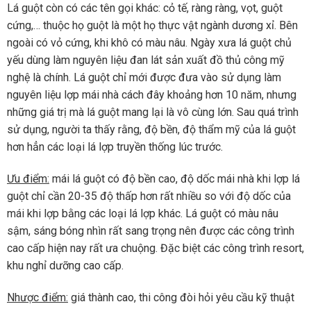
Lá guột còn có các tên gọi khác: cỏ tế, ràng ràng, vọt, guột
cứng,… thuộc họ guột là một họ thực vật ngành dương xỉ. Bên
ngoài có vỏ cứng, khi khô có màu nâu. Ngày xưa lá guột chủ
yếu dùng làm nguyên liệu đan lát sản xuất đồ thủ công mỹ
nghệ là chính. Lá guột chỉ mới được đưa vào sử dụng làm
nguyên liệu lợp mái nhà cách đây khoảng hơn 10 năm, nhưng
những giá trị mà lá guột mang lại là vô cùng lớn. Sau quá trình
sử dụng, người ta thấy rằng, độ bền, độ thẩm mỹ của lá guột
hơn hẳn các loại lá lợp truyền thống lúc trước.
Ưu điểm:
mái lá guột có độ bền cao, độ dốc mái nhà khi lợp lá
guột chỉ cần 20-35 độ thấp hơn rất nhiều so với độ dốc của
mái khi lợp bằng các loại lá lợp khác. Lá guột có màu nâu
sậm, sáng bóng nhìn rất sang trọng nên được các công trình
cao cấp hiện nay rất ưa chuộng. Đặc biệt các công trình resort,
khu nghỉ dưỡng cao cấp.
Nhược điểm:
giá thành cao, thi công đòi hỏi yêu cầu kỹ thuật