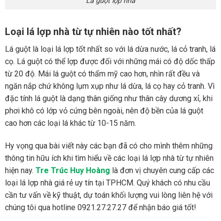
Lá guột lợp nhà
Loại lá lợp nhà từ tự nhiên nào tốt nhất?
Lá guột là loại lá lợp tốt nhất so với lá dừa nước, lá cỏ tranh, lá
cọ. Lá guột có thể lợp được đối với những mái có độ dốc thấp
từ 20 độ. Mái lá guột có thẩm mỹ cao hơn, nhìn rất đều và
ngăn nắp chứ không lụm xụp như lá dừa, lá cọ hay cỏ tranh. Vì
đặc tính lá guột là dạng thân giống như thân cây dương xỉ, khi
phơi khô có lớp vỏ cứng bên ngoài, nên độ bền của lá guột
cao hơn các loại lá khác từ 10-15 năm.
Hy vọng qua bài viết này các bạn đã có cho mình thêm những
thông tin hữu ích khi tìm hiểu về các loại lá lợp nhà từ tự nhiên
hiện nay.
Tre Trúc Huy Hoàng
là đơn vị chuyên cung cấp các
loại lá lợp nhà giá rẻ uy tín tại TPHCM. Quý khách có nhu cầu
cần tư vấn về kỹ thuật, dự toán khối lượng vui lòng liên hệ với
chúng tôi qua hotline 0921.27.27.27 để nhận báo giá tốt!