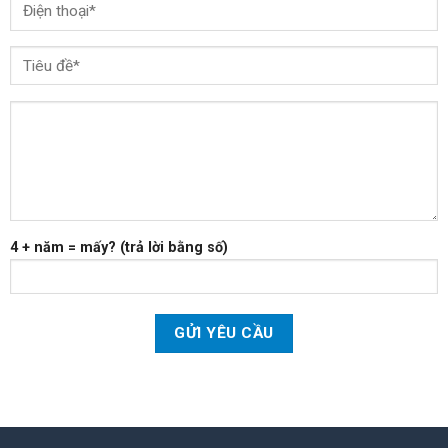
4 + năm = mấy? (trả lời bằng số)