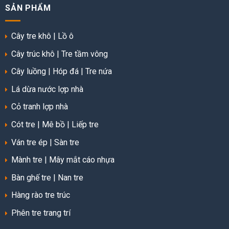
SẢN PHẨM
Cây tre khô
|
Lồ ô
Cây trúc khô
|
Tre tầm vông
Cây luồng
|
Hóp đá
|
Tre nứa
Lá dừa nước lợp nhà
Cỏ tranh lợp nhà
Cót tre
|
Mê bồ
|
Liếp tre
Ván tre ép
|
Sàn tre
Mành tre
|
Mây mắt cáo nhựa
Bàn ghế tre
|
Nan tre
Hàng rào tre trúc
Phên tre trang trí